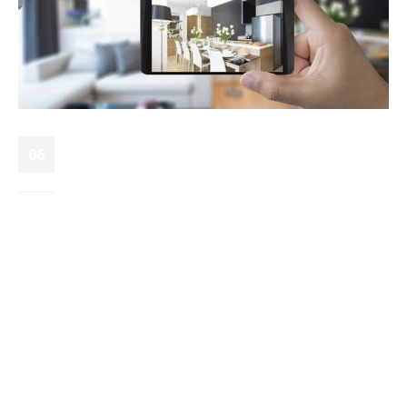
Como funciona o
06
monitoramento de câmeras
mar
e alarme pelo celular?
By
Protatic
Notícias
0 Comments
O monitoramento de câmeras e alarmes pelo celular vem sendo
cada vez mais comum e essencial para sua segurança. Hoje é
possível que o responsável possua controle de sua casa,
empresa ou comércio na palma da mão.
Para que tenha a unificação do alarme de intrusão e vigilância
eletrônica na mesma plataforma, é necessário a instalação da
central de alarme e das câmeras em lugares estratégicos,